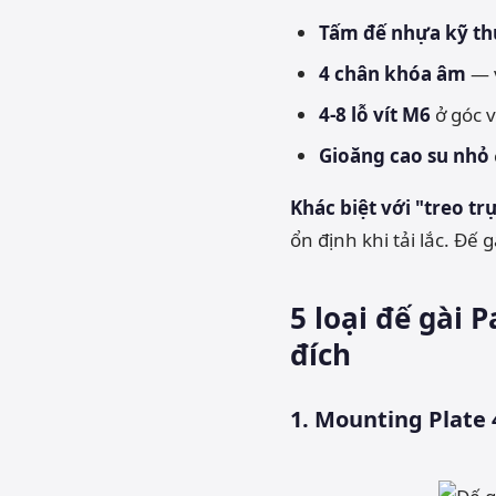
Tấm đế nhựa kỹ th
4 chân khóa âm
— v
4-8 lỗ vít M6
ở góc v
Gioăng cao su nhỏ
Khác biệt với "treo tr
ổn định khi tải lắc. Đế
5 loại đế gài 
đích
1. Mounting Plate 