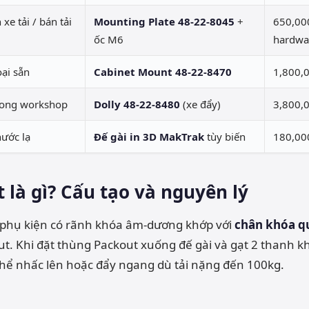
xe tải / bán tải
Mounting Plate 48-22-8045
+
650,00
ốc M6
hardwa
ại sẵn
Cabinet Mount 48-22-8470
1,800,
trong workshop
Dolly 48-22-8480
(xe đẩy)
3,800,
hước lạ
Đế gài in 3D MakTrak
tùy biến
180,00
 là gì? Cấu tạo và nguyên lý
 phụ kiện có rãnh khóa âm-dương khớp với
chân khóa qu
t. Khi đặt thùng Packout xuống đế gài và gạt 2 thanh kh
hể nhấc lên hoặc đẩy ngang dù tải nặng đến 100kg.