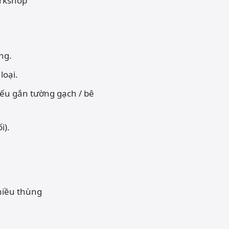
ng.
loại.
 Nếu gắn tường gạch / bê
i).