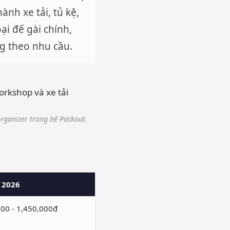
nh xe tải, tủ kệ,
ại đế gài chính,
g theo nhu cầu.
rganizer trong hệ Packout.
 2026
000 - 1,450,000đ