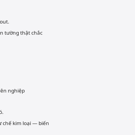
out.
an tường thật chắc
ó.
ự chế kim loại — biến