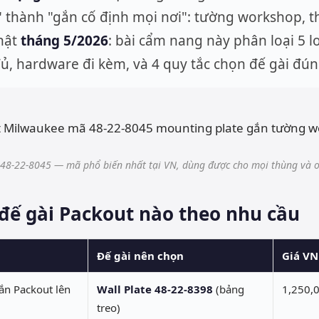
" thành "gắn cố định mọi nơi": tường workshop, thà
nhật
tháng 5/2026
: bài cẩm nang này phân loại 5 lo
ủ, hardware đi kèm, và 4 quy tắc chọn đế gài đún
48-22-8045 — mã phổ biến nhất tại VN, dùng được cho mọi thùng và o
đế gài Packout nào theo nhu cầu
Đế gài nên chọn
Giá VN
ắn Packout lên
Wall Plate 48-22-8398
(bảng
1,250,
treo)