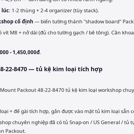
 lúc
: 1-2 thùng + 2-4 organizer (tùy stack).
shop cố định
— biến tường thành "shadow board" Pack
 6 vít M8 + nở dài (đủ cho tường gạch / bê tông). Cần kho
000 - 1,450,000đ
.
8-22-8470 — tủ kệ kim loại tích hợp
 loại + đế gài tích hợp, gắn được vào mặt tủ kim loại sẵn c
shop chuyên nghiệp đã có tủ Snap-on / US General / tủ t
ắn Packout.