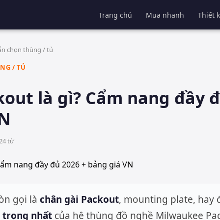
Trang chủ
Mua nhanh
Thiết 
n chọn thùng / tủ
NG / TỦ
kout là gì? Cẩm nang đầy đ
VN
24
từ
òn gọi là
chân gài Packout
, mounting plate, hay 
 trọng nhất
của hệ thùng đồ nghề Milwaukee Pac