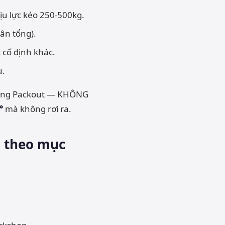
ịu lực kéo 250-500kg.
ân tổng).
 cố định khác.
u.
thùng Packout — KHÔNG
°
mà không rơi ra.
i theo mục