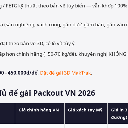
ng / PETG kỹ thuật theo bản vẽ tùy biến — vẫn khớp 100%
rí lạ (sàn nghiêng, vách cong, gắn dưới gầm bàn, gắn vào r
đặt theo bản vẽ 3D, có lỗ vít tùy ý.
 thấp hơn chính hãng (~50-70 kg/đế), khuyến nghị KHÔNG 
00 - 450,000đ/đế
.
Đặt đế gài 3D MakTrak
.
đủ đế gài Packout VN 2026
Giá chính hãng VN
Giá xách tay Mỹ
Giá in 
đương)