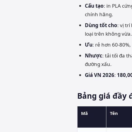
Cấu tạo
: in PLA cứ
chính hãng.
Dùng tốt cho
: vị t
loại trên không vừa.
Ưu
: rẻ hơn 60-80%, 
Nhược
: tải tối đa
đường xấu.
Giá VN 2026
:
180,0
Bảng giá đầy 
Mã
Tên