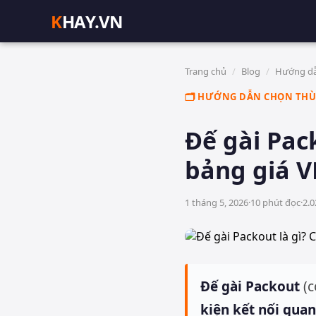
K
HAY.VN
Trang chủ
/
Blog
/
Hướng dẫ
🗂️ HƯỚNG DẪN CHỌN THÙ
Đế gài Pac
bảng giá 
1 tháng 5, 2026
·
10
phút đọc
·
2.0
Đế gài Packout
(c
kiện kết nối quan