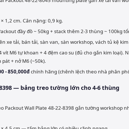
9 × 1,2 cm. Cân nặng: 0,9 kg.
Packout đầy đồ ~ 50kg + stack thêm 2-3 thùng ~ 100kg tổ
lên xe tải, bán tải, sàn van, sàn workshop, vách tủ kệ kim 
 4 vít M6 tự khoan + 4 đệm cao su (đủ cho gắn kim loại).
pát + nở M6 (~50k).
00 - 850,000đ
chính hãng (chênh lệch theo nhà phân phố
2-8398 — bảng treo tường lớn cho 4-6 thùng
0 × 4,5 cm — tấm bảng lớn có nhiều rãnh ngang.