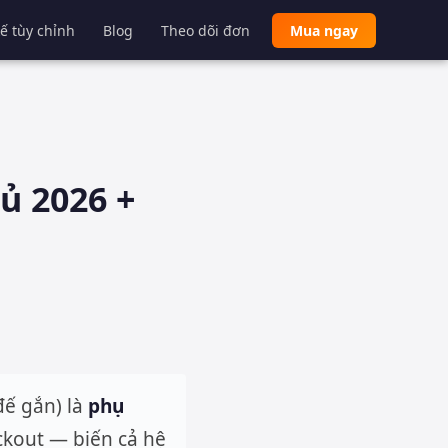
kế tùy chỉnh
Blog
Theo dõi đơn
Mua ngay
ủ 2026 +
đế gắn) là
phụ
kout — biến cả hệ