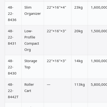
48-
Slim
22"×16"×4"
23kg
1,600,00
22-
Organizer
8436
48-
Low-
22"×16"×3"
20kg
1,500,00
22-
Profile
8431
Compact
Org
48-
Storage
22"×16"×3"
14kg
1,900,00
22-
Top
8430
48-
Roller
—
113kg
5,800,00
22-
Cart
8442T