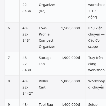
22-
Organizer
workshop
8436
(×2)
+ 1 di
động
6
48-
Low-
1,500,000đ
Phụ kiện
22-
Profile
chuyên —
8431
Compact
đầu đo,
Organizer
scope
7
48-
Storage
1,900,000đ
Tray trên
22-
Top
cùng
8430
workshop
8
48-
Roller
5,800,000đ
Workshop
22-
Cart
di chuyển
8442T
9
48-
Tool Bag
1,400,000đ
Setup