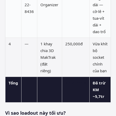
22-
Organizer
dài —
8436
cờ-lê +
tua-vít
dài +
dao trổ
4
—
1 khay
250,000đ
Vừa khít
chia 3D
bộ
MakTrak
socket
(đặt
chính
riêng)
của bạn
Tổng
6,050,000đ
Đã trừ
KM
~5,7tr
Vì sao loadout này tối ưu?