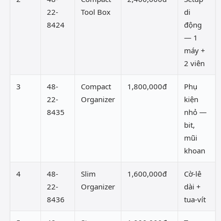
22-
Tool Box
di
8424
động
— 1
máy +
2 viên
3
48-
Compact
1,800,000đ
Phụ
22-
Organizer
kiện
8435
nhỏ —
bit,
mũi
khoan
4
48-
Slim
1,600,000đ
Cờ-lê
22-
Organizer
dài +
8436
tua-vít