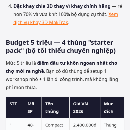
Đặt khay chia 3D thay vì khay chính hãng
— rẻ
hơn 70% và vừa khít 100% bộ dụng cụ thật.
Xem
dịch vụ khay 3D MakTrak
.
Budget 5 triệu — 4 thùng "starter
pack" (bộ tối thiểu chuyên nghiệp)
Mức 5 triệu là
điểm đầu tư khôn ngoan nhất cho
thợ mới ra nghề
. Bạn có đủ thùng để setup 1
workshop nhỏ + 1 lần đi công trình, mà không lãng
phí món thừa.
STT
Mã
Tên
Giá VN
Mục
SP
thùng
2026
đích
1
48-
Compact
2,400,000đ
Thùng