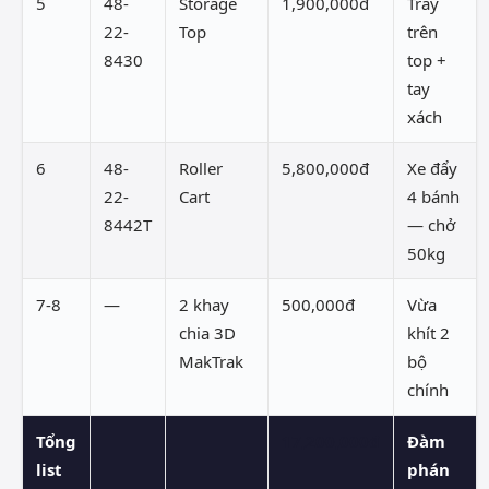
5
48-
Storage
1,900,000đ
Tray
22-
Top
trên
8430
top +
tay
xách
6
48-
Roller
5,800,000đ
Xe đẩy
22-
Cart
4 bánh
8442T
— chở
50kg
7-8
—
2 khay
500,000đ
Vừa
chia 3D
khít 2
MakTrak
bộ
chính
Tổng
17,200,000đ
Đàm
list
phán