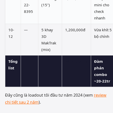
22-
(15")
mini cho
8395
check
nhanh
10-
—
5 khay
1,200,000đ
Vừa khít 5
12
3D
bộ chính
MakTrak
(mix)
Tổng
28,700,000đ
Đàm
list
phán
combo
~20-22tr
Đây cũng là loadout tôi đầu tư năm 2024 (xem
review
chi tiết sau 2 năm
).