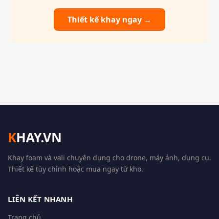
Thiết kế khay ngay →
K
HAY.VN
Khay foam và vali chuyên dụng cho drone, máy ảnh, dụng cụ.
Thiết kế tùy chỉnh hoặc mua ngay từ kho.
LIÊN KẾT NHANH
Trang chủ