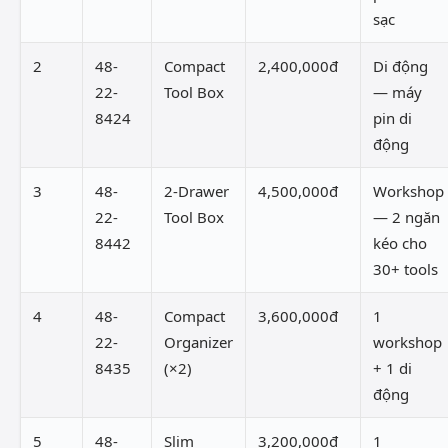
sạc
2
48-
Compact
2,400,000đ
Di động
22-
Tool Box
— máy
8424
pin di
động
3
48-
2-Drawer
4,500,000đ
Workshop
22-
Tool Box
— 2 ngăn
8442
kéo cho
30+ tools
4
48-
Compact
3,600,000đ
1
22-
Organizer
workshop
8435
(×2)
+ 1 di
động
5
48-
Slim
3,200,000đ
1