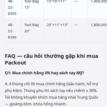
48-
Tool Bag
15"×9"×11"
—
1,400,00
22-
15"
8395
48-
Tool Bag
20"×11"×13"
—
1,800,00
22-
20"
8396
FAQ — câu hỏi thường gặp khi mua
Packout
Q1: Mua chính hãng VN hay xách tay Mỹ?
A: 4 thùng cốt lõi mua chính hãng (bảo hành, hỗ trợ
phụ kiện). Thùng phụ thì xách tay nếu chênh ≥ 30%.
Tôi không khuyến khích mua hàng nhái Trung Quốc
— gioăng dỏm, khóa hỏng nhanh.