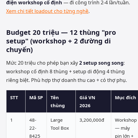
điện workshop cố định
— đi công trình 2-4 lần/tuần.
Xem chi tiết loadout cho từng nghề
.
Budget 20 triệu — 12 thùng "pro
setup" (workshop + 2 đường di
chuyển)
Mức 20 triệu cho phép bạn xây
2 setup song song
:
workshop cố định 8 thùng + setup di động 4 thùng
riêng biệt. Phù hợp thợ doanh thu cao + có thợ phụ.
STT
Mã SP
Tên
Giá VN
Mục đích
thùng
2026
1
48-
Large
3,200,000đ
Workshop
22-
Tool Box
— máy
8425
pin lớn +