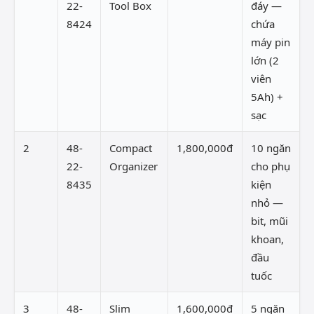
22-
Tool Box
đáy —
8424
chứa
máy pin
lớn (2
viên
5Ah) +
sạc
2
48-
Compact
1,800,000đ
10 ngăn
22-
Organizer
cho phụ
8435
kiện
nhỏ —
bit, mũi
khoan,
đầu
tuốc
3
48-
Slim
1,600,000đ
5 ngăn