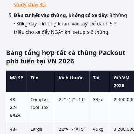
study khay 3D
.
Đầu tư hết vào thùng, không có xe đẩy
: 8 thùng
~30kg đầy = không kham vác tay. Để dành 5,8
triệu cho xe đẩy NGAY khi setup ≥ 6 thùng.
Bảng tổng hợp tất cả thùng Packout
phổ biến tại VN 2026
Mã SP
Tên
Kích thước
Tải
Giá VN
2026
48-
Compact
22"×17"×11"
34kg
2,400,00
22-
Tool Box
8424
48-
Large
22"×17"×15"
45kg
3,200,00