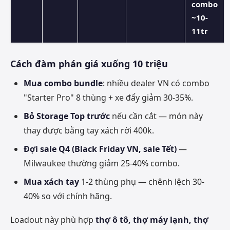
combo
~10-
11tr
Cách đàm phán giá xuống 10 triệu
Mua combo bundle
: nhiều dealer VN có combo
"Starter Pro" 8 thùng + xe đẩy giảm 30-35%.
Bỏ Storage Top trước
nếu cần cắt — món này
thay được bằng tay xách rời 400k.
Đợi sale Q4 (Black Friday VN, sale Tết)
—
Milwaukee thường giảm 25-40% combo.
Mua xách tay
1-2 thùng phụ — chênh lệch 30-
40% so với chính hãng.
Loadout này phù hợp
thợ ô tô, thợ máy lạnh, thợ