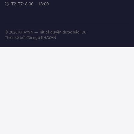
🕐
T2–T7: 8:00 – 18:00
©
2026
KHAY.VN — Tất cả quyền được bảo lưu.
Thiết kế bởi đội ngũ KHAY.VN