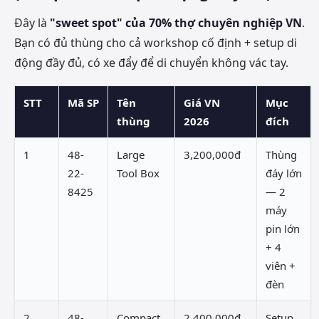
Đây là
"sweet spot" của 70% thợ chuyên nghiệp VN
.
Bạn có đủ thùng cho cả workshop cố định + setup di
động đầy đủ, có xe đẩy để di chuyển không vác tay.
STT
Mã SP
Tên
Giá VN
Mục
thùng
2026
đích
1
48-
Large
3,200,000đ
Thùng
22-
Tool Box
đáy lớn
8425
— 2
máy
pin lớn
+ 4
viên +
đèn
2
48-
Compact
2,400,000đ
Setup