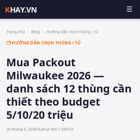
K
HAY.VN
☰
Trang chủ
/
Blog
/
Hướng dẫn chọn thùng / tủ
🗂️ HƯỚNG DẪN CHỌN THÙNG / TỦ
Mua Packout
Milwaukee 2026 —
danh sách 12 thùng cần
thiết theo budget
5/10/20 triệu
26 tháng 4, 2026
·
8
phút đọc
·
1.668
từ