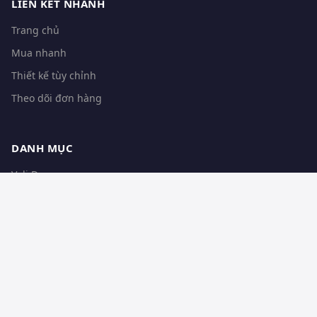
LIÊN KẾT NHANH
Trang chủ
Mua nhanh
Thiết kế tùy chỉnh
Theo dõi đơn hàng
DANH MỤC
Vali Drone
Vali Máy ảnh
Vali Dụng cụ
Thiết kế theo yêu cầu
LIÊN HỆ