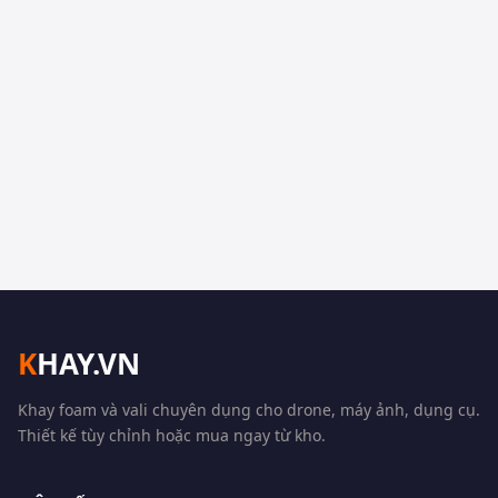
K
HAY.VN
Khay foam và vali chuyên dụng cho drone, máy ảnh, dụng cụ.
Thiết kế tùy chỉnh hoặc mua ngay từ kho.