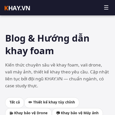
K
HAY.VN
☰
Blog & Hướng dẫn
khay foam
Kiến thức chuyên sâu về khay foam, vali drone,
vali máy ảnh, thiết kế khay theo yêu cầu. Cập nhật
liên tục bởi đội ngũ KHAY.VN — chuẩn ngành, có
case study thực.
Tất cả
✏️ Thiết kế khay tùy chỉnh
🚁 Khay bảo vệ Drone
📷 Khay bảo vệ Máy ảnh