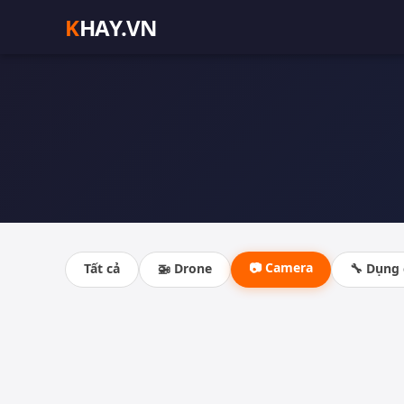
K
HAY.VN
📷 Camera
Tất cả
🚁 Drone
🔧 Dụng 