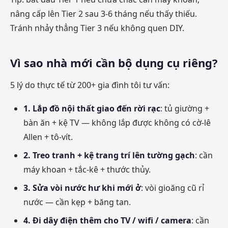
nâng cấp lên Tier 2 sau 3-6 tháng nếu thấy thiếu.
Tránh nhảy thẳng Tier 3 nếu không quen DIY.
Vì sao nhà mới cần bộ dụng cụ riêng?
5 lý do thực tế từ 200+ gia đình tôi tư vấn:
1. Lắp đồ nội thất giao đến rời rạc
: tủ giường +
bàn ăn + kệ TV — không lắp được không có cờ-lê
Allen + tô-vít.
2. Treo tranh + kệ trang trí lên tường gạch
: cần
máy khoan + tắc-kê + thước thủy.
3. Sửa vòi nước hư khi mới ở
: vòi gioăng cũ rỉ
nước — cần kẹp + băng tan.
4. Đi dây điện thêm cho TV / wifi / camera
: cần