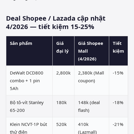
Deal Shopee / Lazada cập nhật
4/2026 — tiết kiệm 15-25%
Sản phẩm
Giá
Giá Shopee
Tiết
đại lý
Mall
kiệm
(4/2026)
DeWalt DCD800
2,800k
2,380k (Mall
-15%
combo + 1 pin
coupon)
5Ah
Bộ tô-vít Stanley
180k
148k (deal
-18%
65-200
flash)
Klein NCVT-1P bút
520k
410k
-21%
thử điện
(Lazmall)