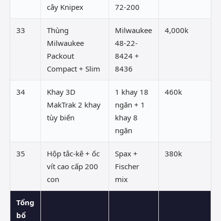
cây Knipex
72-200
33
Thùng
Milwaukee
4,000k
Milwaukee
48-22-
Packout
8424 +
Compact + Slim
8436
34
Khay 3D
1 khay 18
460k
MakTrak 2 khay
ngăn + 1
tùy biến
khay 8
ngăn
35
Hộp tắc-kê + ốc
Spax +
380k
vít cao cấp 200
Fischer
con
mix
Tổng
+17,930k
bổ
(kể cả