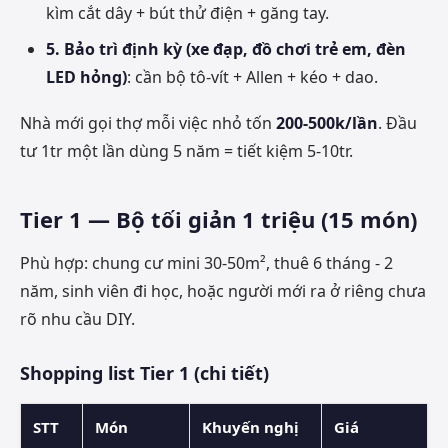
kìm cắt dây + bút thử điện + găng tay.
5. Bảo trì định kỳ (xe đạp, đồ chơi trẻ em, đèn
LED hỏng)
: cần bộ tô-vít + Allen + kéo + dao.
Nhà mới gọi thợ mỗi việc nhỏ tốn
200-500k/lần
. Đầu
tư 1tr một lần dùng 5 năm = tiết kiệm 5-10tr.
Tier 1 — Bộ tối giản 1 triệu (15 món)
Phù hợp: chung cư mini 30-50m², thuê 6 tháng - 2
năm, sinh viên đi học, hoặc người mới ra ở riêng chưa
rõ nhu cầu DIY.
Shopping list Tier 1 (chi tiết)
STT
Món
Khuyến nghị
Giá