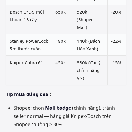
Bosch CYL-9 mũi
650k
520k
-20%
khoan 13 cây
(Shopee
Mall)
Stanley PowerLock
180k
140k (Bách
-22%
5m thước cuộn
Hóa Xanh)
Knipex Cobra 6"
450k
380k (đại lý
-15%
chính hãng
VN)
Tip mua đúng deal
:
Shopee: chọn
Mall badge
(chính hãng), tránh
seller normal — hàng giả Knipex/Bosch trên
Shopee thường > 30%.