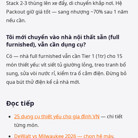
Stack 2-3 thùng lên xe đẩy, di chuyển khắp nơi. Hệ
Packout giữ giá tốt — sang nhượng ~70% sau 1 năm
nếu cần.
Tôi mới chuyển vào nhà nội thất sẵn (full
furnished), vẫn cần dụng cụ?
Có — nhà full furnished vẫn cần Tier 1 (1tr) cho 15
món thiết yếu: vít siết tủ giường lỏng, treo tranh bổ
sung, sửa vòi nước rỉ, kiểm tra ổ cắm điện. Đừng bỏ
qua bút thử điện kể cả nhà mới.
Đọc tiếp
25 dụng cụ thiết yếu cho gia đình VN
— chi tiết
từng món.
DeWalt vs Milwaukee 2026 — chọn hệ máy
.