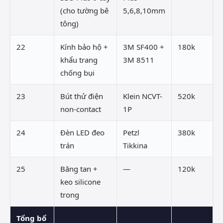
(cho tường bê
5,6,8,10mm
tông)
22
Kính bảo hộ +
3M SF400 +
180k
khẩu trang
3M 8511
chống bụi
23
Bút thử điện
Klein NCVT-
520k
non-contact
1P
24
Đèn LED đeo
Petzl
380k
trán
Tikkina
25
Băng tan +
—
120k
keo silicone
trong
Tổng bổ
+6,040k