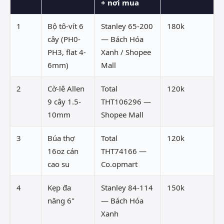
+ nơi mua
1
Bộ tô-vít 6
Stanley 65-200
180k
cây (PH0-
— Bách Hóa
PH3, flat 4-
Xanh / Shopee
6mm)
Mall
2
Cờ-lê Allen
Total
120k
9 cây 1.5-
THT106296 —
10mm
Shopee Mall
3
Búa thợ
Total
120k
16oz cán
THT74166 —
cao su
Co.opmart
4
Kẹp đa
Stanley 84-114
150k
năng 6"
— Bách Hóa
Xanh