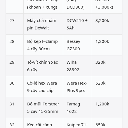
(khoan + xung)
DCD800)
+3,000k)
27
Máy chà nhám
DCW210 +
3,200k
pin DeWalt
5Ah
28
Bộ kẹp F-clamp
Bessey
1,200k
4 cây 30cm
GZ300
29
Tô-vít chính xác
Wiha
320k
6 cây
28392
30
Cờ-lê hex Wera
Wera Hex-
520k
9 cây cao cấp
Plus 9pcs
31
Bộ mũi Forstner
Famag
1,200k
5 cây 15-35mm
1622
32
Kéo cắt cành
Knipex 71-
650k