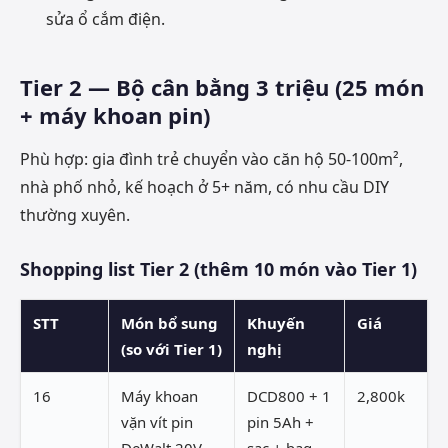
sửa ổ cắm điện.
Tier 2 — Bộ cân bằng 3 triệu (25 món
+ máy khoan pin)
Phù hợp: gia đình trẻ chuyển vào căn hộ 50-100m²,
nhà phố nhỏ, kế hoạch ở 5+ năm, có nhu cầu DIY
thường xuyên.
Shopping list Tier 2 (thêm 10 món vào Tier 1)
STT
Món bổ sung
Khuyến
Giá
(so với Tier 1)
nghị
16
Máy khoan
DCD800 + 1
2,800k
vặn vít pin
pin 5Ah +