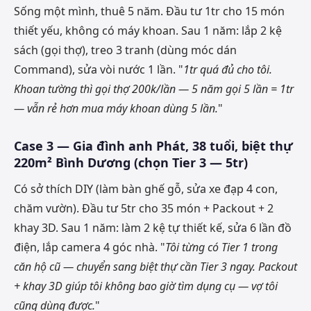
Sống một mình, thuê 5 năm. Đầu tư 1tr cho 15 món
thiết yếu, không có máy khoan. Sau 1 năm: lắp 2 kệ
sách (gọi thợ), treo 3 tranh (dùng móc dán
Command), sửa vòi nước 1 lần. "
1tr quá đủ cho tôi.
Khoan tường thì gọi thợ 200k/lần — 5 năm gọi 5 lần = 1tr
— vẫn rẻ hơn mua máy khoan dùng 5 lần.
"
Case 3 — Gia đình anh Phát, 38 tuổi, biệt thự
220m² Bình Dương (chọn Tier 3 — 5tr)
Có sở thích DIY (làm bàn ghế gỗ, sửa xe đạp 4 con,
chăm vườn). Đầu tư 5tr cho 35 món + Packout + 2
khay 3D. Sau 1 năm: làm 2 kệ tự thiết kế, sửa 6 lần đồ
điện, lắp camera 4 góc nhà. "
Tôi từng có Tier 1 trong
căn hộ cũ — chuyển sang biệt thự cần Tier 3 ngay. Packout
+ khay 3D giúp tôi không bao giờ tìm dụng cụ — vợ tôi
cũng dùng được.
"