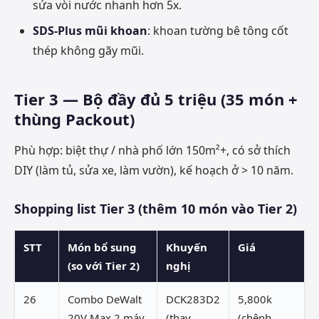
sửa vòi nước nhanh hơn 5x.
SDS-Plus mũi khoan
: khoan tường bê tông cốt
thép không gãy mũi.
Tier 3 — Bộ đầy đủ 5 triệu (35 món +
thùng Packout)
Phù hợp: biệt thự / nhà phố lớn 150m²+, có sở thích
DIY (làm tủ, sửa xe, làm vườn), kế hoạch ở > 10 năm.
Shopping list Tier 3 (thêm 10 món vào Tier 2)
STT
Món bổ sung
Khuyến
Giá
(so với Tier 2)
nghị
26
Combo DeWalt
DCK283D2
5,800k
20V Max 2 máy
(thay
(chênh