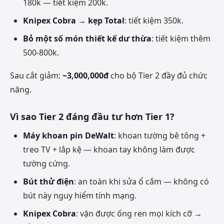
180k — tiết kiệm 200k.
Knipex Cobra → kẹp Total
: tiết kiệm 350k.
Bỏ một số món thiết kế dư thừa
: tiết kiệm thêm
500-800k.
Sau cắt giảm:
~3,000,000đ
cho bộ Tier 2 đầy đủ chức
năng.
Vì sao Tier 2 đáng đầu tư hơn Tier 1?
Máy khoan pin DeWalt
: khoan tường bê tông +
treo TV + lắp kệ — khoan tay không làm được
tường cứng.
Bút thử điện
: an toàn khi sửa ổ cắm — không có
bút này nguy hiểm tính mạng.
Knipex Cobra
: vặn được ống ren mọi kích cỡ →