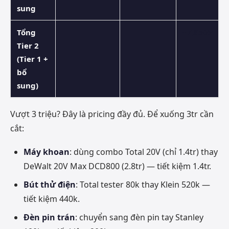
sung
Tổng
~7,850k
Tier 2
(Tier 1 +
bổ
sung)
Vượt 3 triệu? Đây là pricing đầy đủ. Để xuống 3tr cần
cắt:
Máy khoan
: dùng combo Total 20V (chỉ 1.4tr) thay
DeWalt 20V Max DCD800 (2.8tr) — tiết kiệm 1.4tr.
Bút thử điện
: Total tester 80k thay Klein 520k —
tiết kiệm 440k.
Đèn pin trán
: chuyển sang đèn pin tay Stanley