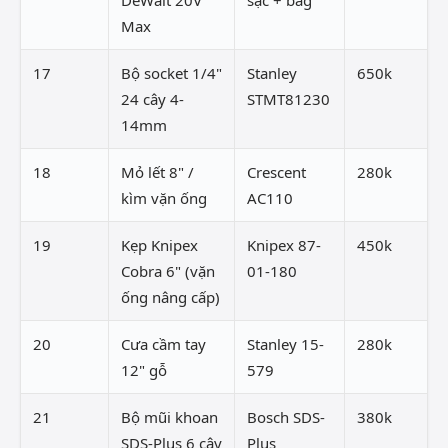
DeWalt 20V
sạc + bag
Max
17
Bộ socket 1/4"
Stanley
650k
24 cây 4-
STMT81230
14mm
18
Mỏ lết 8" /
Crescent
280k
kìm vặn ống
AC110
19
Kẹp Knipex
Knipex 87-
450k
Cobra 6" (vặn
01-180
ống nâng cấp)
20
Cưa cầm tay
Stanley 15-
280k
12" gỗ
579
21
Bộ mũi khoan
Bosch SDS-
380k
SDS-Plus 6 cây
Plus