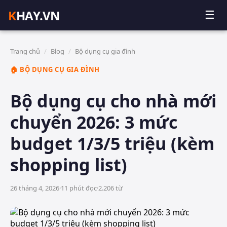
K
HAY.VN
☰
Trang chủ
/
Blog
/
Bộ dụng cụ gia đình
🏠 BỘ DỤNG CỤ GIA ĐÌNH
Bộ dụng cụ cho nhà mới
chuyển 2026: 3 mức
budget 1/3/5 triệu (kèm
shopping list)
26 tháng 4, 2026
·
11
phút đọc
·
2.206
từ