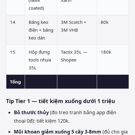
(latex
Xanh
coated)
14
Băng keo
3M Scotch +
80k
điện + băng
3M VHB
keo dán
15
Hộp đựng
Tactix 35L —
180k
tools nhựa
Shopee
35L
Tổng
1,810,000đ
Tip Tier 1 — tiết kiệm xuống dưới 1 triệu
Bỏ thước thủy
(đo treo tranh bằng app điện
thoại 0đ): tiết kiệm 120k.
Mũi khoan giảm xuống 5 cây 3-8mm
(đủ cho gia