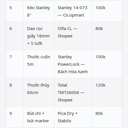
5
Kéo Stanley
Stanley 14-073
100k
8"
— Co.opmart
6
Dao rọc
Olfa CL —
80k
giấy 18mm
Shopee
+ 5 lưỡi
7
Thước cuộn
Stanley
100k
5m
PowerLock —
Bách Hóa Xanh
8
Thước thủy
Total
120k
60cm
TMT26006 —
Shopee
9
Bút chì +
Pica Dry +
80k
bút marker
Stabilo