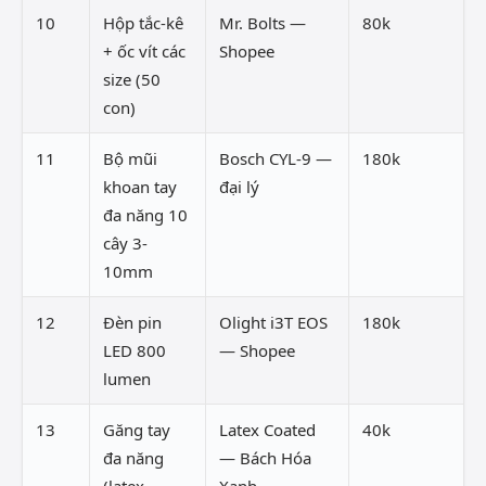
10
Hộp tắc-kê
Mr. Bolts —
80k
+ ốc vít các
Shopee
size (50
con)
11
Bộ mũi
Bosch CYL-9 —
180k
khoan tay
đại lý
đa năng 10
cây 3-
10mm
12
Đèn pin
Olight i3T EOS
180k
LED 800
— Shopee
lumen
13
Găng tay
Latex Coated
40k
đa năng
— Bách Hóa