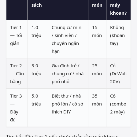
sách
món
máy
khoan?
Tier 1
1.0
Chung cư mini
15
Không
— Tối
triệu
/ sinh viên /
món
(khoan
giản
chuyển ngắn
tay)
hạn
Tier 2
3.0
Gia đình trẻ /
25
Có
— Cân
triệu
chung cư / nhà
món
(DeWalt
bằng
phố nhỏ
20V)
Tier 3
5.0
Biệt thự / nhà
35
Có
—
triệu
phố lớn / có sở
món
(combo
Đầy
thích DIY
2 máy)
đủ
Tip: bắt đầu Tier 1 nếu chưa chắc cần máy khoan,