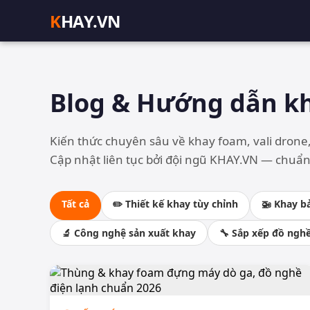
K
HAY.VN
Blog & Hướng dẫn k
Kiến thức chuyên sâu về khay foam, vali drone,
Cập nhật liên tục bởi đội ngũ KHAY.VN — chuẩn
Tất cả
✏️ Thiết kế khay tùy chỉnh
🚁 Khay b
🔬 Công nghệ sản xuất khay
🔧 Sắp xếp đồ ngh