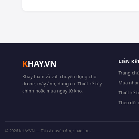
K
HAY.VN
LIÊN KẾ
Trang ch
Khay foam và vali chuyên dụng cho
Mua nha
drone, máy ảnh, dụng cụ. Thiết kế tùy
chỉnh hoặc mua ngay từ kho.
Thiết kế 
Theo dõi
©
2026
KHAY.VN — Tất cả quyền được bảo lưu.