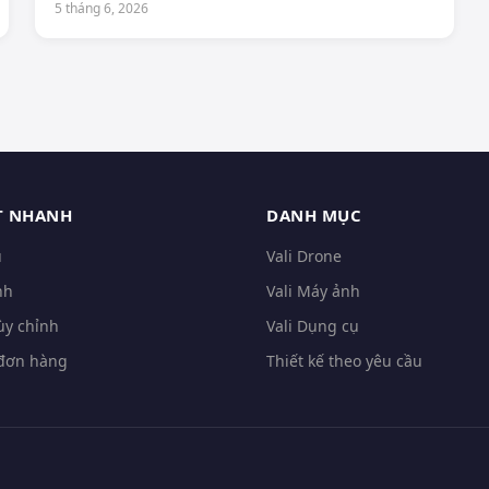
5 tháng 6, 2026
T NHANH
DANH MỤC
ủ
Vali Drone
nh
Vali Máy ảnh
tùy chỉnh
Vali Dụng cụ
 đơn hàng
Thiết kế theo yêu cầu