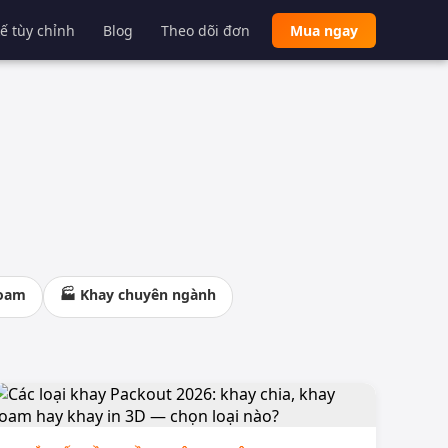
kế tùy chỉnh
Blog
Theo dõi đơn
Mua ngay
foam
🏭 Khay chuyên ngành