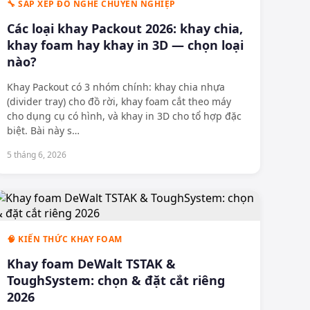
🔧 SẮP XẾP ĐỒ NGHỀ CHUYÊN NGHIỆP
Các loại khay Packout 2026: khay chia,
khay foam hay khay in 3D — chọn loại
nào?
Khay Packout có 3 nhóm chính: khay chia nhựa
(divider tray) cho đồ rời, khay foam cắt theo máy
cho dụng cụ có hình, và khay in 3D cho tổ hợp đặc
biệt. Bài này s
…
5 tháng 6, 2026
🧠 KIẾN THỨC KHAY FOAM
Khay foam DeWalt TSTAK &
ToughSystem: chọn & đặt cắt riêng
2026