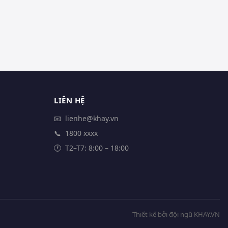
LIÊN HỆ
📧
lienhe@khay.vn
📞
1800 xxxx
🕐
T2–T7: 8:00 – 18:00
Thiết kế bởi đội ngũ KHAY.VN