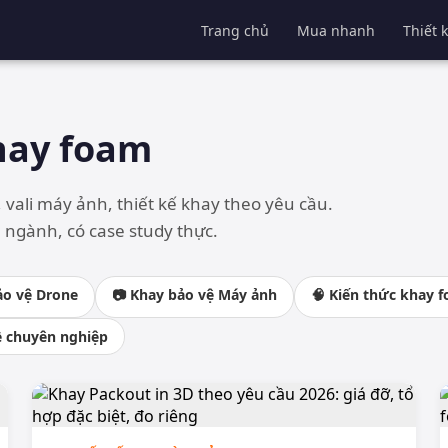
Trang chủ
Mua nhanh
Thiết 
hay foam
 vali máy ảnh, thiết kế khay theo yêu cầu.
 ngành, có case study thực.
ảo vệ Drone
📷 Khay bảo vệ Máy ảnh
🧠 Kiến thức khay 
ề chuyên nghiệp