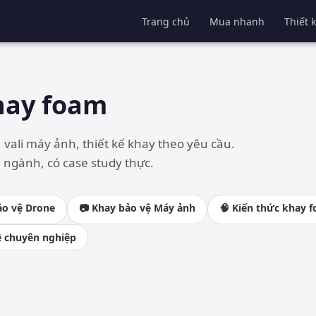
Trang chủ
Mua nhanh
Thiết 
hay foam
 vali máy ảnh, thiết kế khay theo yêu cầu.
 ngành, có case study thực.
ảo vệ Drone
📷 Khay bảo vệ Máy ảnh
🧠 Kiến thức khay 
ề chuyên nghiệp