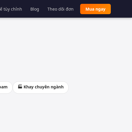
kế tùy chỉnh
Blog
Theo dõi đơn
Mua ngay
foam
🏭 Khay chuyên ngành