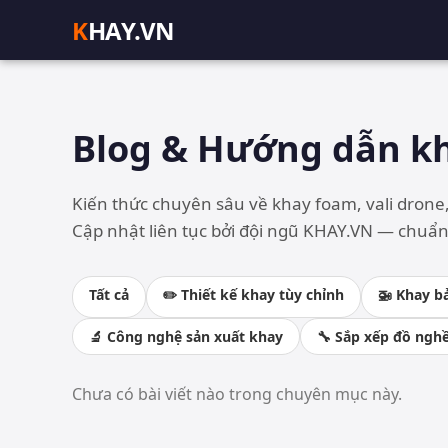
K
HAY.VN
Blog & Hướng dẫn k
Kiến thức chuyên sâu về khay foam, vali drone,
Cập nhật liên tục bởi đội ngũ KHAY.VN — chuẩn
Tất cả
✏️ Thiết kế khay tùy chỉnh
🚁 Khay b
🔬 Công nghệ sản xuất khay
🔧 Sắp xếp đồ ngh
Chưa có bài viết nào trong chuyên mục này.