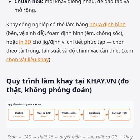
Chuẩn hoá:
mọi khay giống nhau, dễ đào tạo và
mở rộng.
Khay công nghiệp có thể làm bằng
nhựa định hình
(bền, vệ sinh dễ), foam định hình (êm, chống sốc),
hoặc
in 3D
cho jig/định vị chi tiết phức tạp — chọn
theo tải trọng, tần suất và độ chính xác cần thiết (xem
chọn vật liệu khay
).
Quy trình làm khay tại KHAY.VN (đo
thật, không phỏng đoán)
Quy trình làm khay tại KHAY.VN
Duyệt mẫu
Quét 3D
Thiết kế CAD
Thiết kế online
Sản xuất + QR
Creality Raptor
Shapr3D
builder.khay.vn
prototype
theo dõi
Scan → CAD → thiết kế → duyệt mẫu → sản xuất có QR — khay