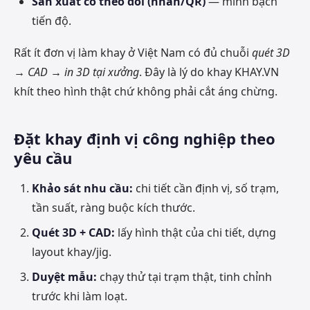
Sản xuất có theo dõi (nhãn/QR)
— minh bạch
tiến độ.
Rất ít đơn vị làm khay ở Việt Nam có đủ chuỗi
quét 3D
→ CAD → in 3D tại xưởng
. Đây là lý do khay KHAY.VN
khít theo hình thật chứ không phải cắt áng chừng.
Đặt khay định vị công nghiệp theo
yêu cầu
Khảo sát nhu cầu:
chi tiết cần định vị, số trạm,
tần suất, ràng buộc kích thước.
Quét 3D + CAD:
lấy hình thật của chi tiết, dựng
layout khay/jig.
Duyệt mẫu:
chạy thử tại trạm thật, tinh chỉnh
trước khi làm loạt.