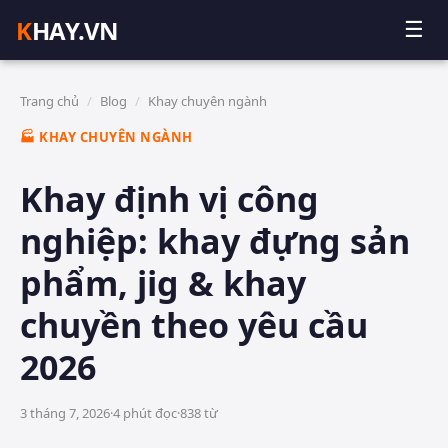
K
HAY.VN
☰
Trang chủ
/
Blog
/
Khay chuyên ngành
🏭 KHAY CHUYÊN NGÀNH
Khay định vị công
nghiệp: khay đựng sản
phẩm, jig & khay
chuyền theo yêu cầu
2026
3 tháng 7, 2026
·
4
phút đọc
·
838
từ